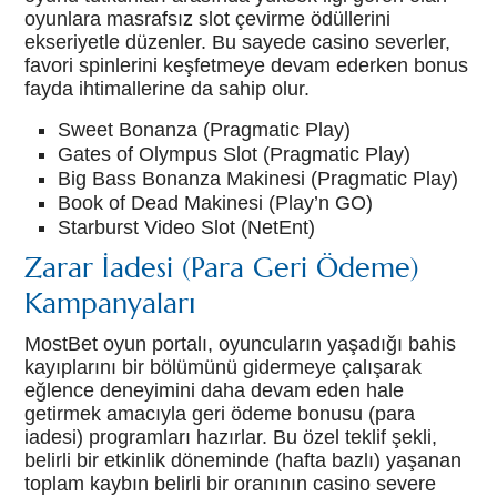
oyunlara masrafsız slot çevirme ödüllerini
ekseriyetle düzenler. Bu sayede casino severler,
favori spinlerini keşfetmeye devam ederken bonus
fayda ihtimallerine da sahip olur.
Sweet Bonanza (Pragmatic Play)
Gates of Olympus Slot (Pragmatic Play)
Big Bass Bonanza Makinesi (Pragmatic Play)
Book of Dead Makinesi (Play’n GO)
Starburst Video Slot (NetEnt)
Zarar İadesi (Para Geri Ödeme)
Kampanyaları
MostBet oyun portalı, oyuncuların yaşadığı bahis
kayıplarını bir bölümünü gidermeye çalışarak
eğlence deneyimini daha devam eden hale
getirmek amacıyla geri ödeme bonusu (para
iadesi) programları hazırlar. Bu özel teklif şekli,
belirli bir etkinlik döneminde (hafta bazlı) yaşanan
toplam kaybın belirli bir oranının casino severe