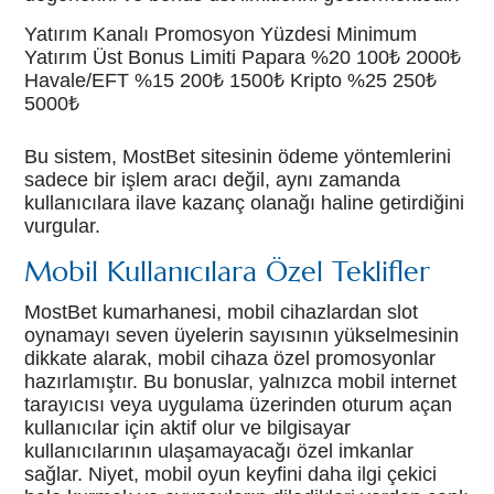
Yatırım Kanalı Promosyon Yüzdesi Minimum
Yatırım Üst Bonus Limiti Papara %20 100₺ 2000₺
Havale/EFT %15 200₺ 1500₺ Kripto %25 250₺
5000₺
Bu sistem, MostBet sitesinin ödeme yöntemlerini
sadece bir işlem aracı değil, aynı zamanda
kullanıcılara ilave kazanç olanağı haline getirdiğini
vurgular.
Mobil Kullanıcılara Özel Teklifler
MostBet kumarhanesi, mobil cihazlardan slot
oynamayı seven üyelerin sayısının yükselmesinin
dikkate alarak, mobil cihaza özel promosyonlar
hazırlamıştır. Bu bonuslar, yalnızca mobil internet
tarayıcısı veya uygulama üzerinden oturum açan
kullanıcılar için aktif olur ve bilgisayar
kullanıcılarının ulaşamayacağı özel imkanlar
sağlar. Niyet, mobil oyun keyfini daha ilgi çekici