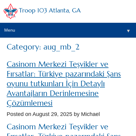
Troop 103 Atlanta, GA
Menu
▼
Category: aug_mb_2
Casinom Merkezi Teşvikler ve
Fırsatlar: Türkiye pazarındaki Şans
oyunu tutkunları İçin Detaylı
Avantajların Derinlemesine
Çözümlemesi
Posted on
August 29, 2025
by Michael
Casinom Merkezi Teşvikler ve