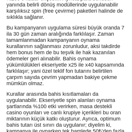
yanında belirli dönüş modüllerinde uygulanabilir
karşılıksız spin (free çevirme) paketleri halinde de
sıklıkla sağlanır.
Bu kampanyanın uygulama süresi büyük oranda 7
ila 30 gün zaman aralığında farklılaşır. Zaman
tamamlanmadan kampanyanın oynama
kurallarının sağlanması zorunludur, aksi takdirde
hem bonus hem de bu teşvik ile hak kazanılan
ödemeler geri alınabilir. Bahis oynama
yükümlülükleri ekseriyetle x25 ile x40 kapsamında
farklılaşır; yani özel teklif fon tutarını belirtilen
çarpım sayıda çevrim yapmadan bakiye çekme
mümkün olmaz.
Kurallar arasında bahis kısıtlamaları da
uygulanabilir. Ekseriyetle spin alanları oynama
şartlarında %100 etki verirken, masa destekli
casino oyunları ve canlı krupiye içerikleri bu oran
miktarının küçük katkı oluşturur. Ayrıca, optimum
bahis tutarı üst sınırı da uygulanır; diyelim ki,
kampanya ile oynarken tek hamlede 50₺’den fazla