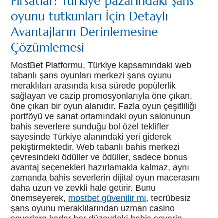
Fırsatlar: Türkiye pazarındaki Şans
oyunu tutkunları İçin Detaylı
Avantajların Derinlemesine
Çözümlemesi
MostBet Platformu, Türkiye kapsamındaki web
tabanlı şans oyunları merkezi şans oyunu
meraklıları arasında kısa sürede popülerlik
sağlayan ve cazip promosyonlarıyla öne çıkan,
öne çıkan bir oyun alanıdır. Fazla oyun çeşitliliği
portföyü ve sanat ortamındaki oyun salonunun
bahis severlere sunduğu bol özel teklifler
sayesinde Türkiye alanındaki yeri giderek
pekiştirmektedir. Web tabanlı bahis merkezi
çevresindeki ödüller ve ödüller, sadece bonus
avantaj seçenekleri hazırlamakla kalmaz, aynı
zamanda bahis severlerin dijital oyun macerasını
daha uzun ve zevkli hale getirir. Bunu
önemseyerek,
mostbet güvenilir mi
, tecrübesiz
şans oyunu meraklılarından uzman casino