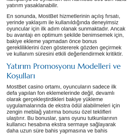
yatırım yasaklanabilir.
En sonunda, MostBet hizmetlerinin açılış fırsatı,
yerinde yaklaşım ile kullanıldığında deneyimsiz
oyuncular için ilk adım olanak sunmaktadır. Ancak
bu avantajı en optimum şekilde benimsemek için,
bakiye ekleme yapmadan önce bonus
gerekliliklerini özen göstererek gözden geçirmek
ve kullanım süresini etkili değerlendirmek kritiktir.
Yatırım Promosyonu Modelleri ve
Koşulları
MostBet casino ortamı, oyuncuların sadece ilk
defa yapılan fon eklemelerinde değil, devamlı
olarak gerçekleştirdikleri bakiye yükleme
uygulamalarında de ekstra ödül alabilmeleri için
zengin meblağ yatırma bonusu özel teklifleri
ulaştırır. Bu bonuslar, şans oyunu tutkunlarının
kullanıcı hesabına ekstra sermaye sağlayarak
daha uzun süre bahis yapmasına ve bahis