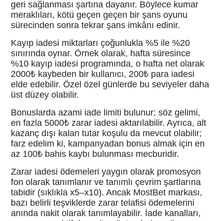
geri sağlanması şartına dayanır. Böylece kumar
meraklıları, kötü geçen geçen bir şans oyunu
sürecinden sonra tekrar şans imkânı edinir.
Kayıp iadesi miktarları çoğunlukla %5 ile %20
sınırında oynar. Örnek olarak, hafta süresince
%10 kayıp iadesi programında, o hafta net olarak
2000₺ kaybeden bir kullanıcı, 200₺ para iadesi
elde edebilir. Özel özel günlerde bu seviyeler daha
üst düzey olabilir.
Bonuslarda azami iade limiti bulunur; söz gelimi,
en fazla 5000₺ zarar iadesi aktarılabilir. Ayrıca, alt
kazanç dışı kalan tutar koşulu da mevcut olabilir;
farz edelim ki, kampanyadan bonus almak için en
az 100₺ bahis kaybı bulunması mecburidir.
Zarar iadesi ödemeleri yaygın olarak promosyon
fon olarak tanımlanır ve tanımlı çevrim şartlarına
tabidir (sıklıkla x5–x10). Ancak MostBet markası,
bazı belirli teşviklerde zarar telafisi ödemelerini
anında nakit olarak tanımlayabilir. İade kanalları,