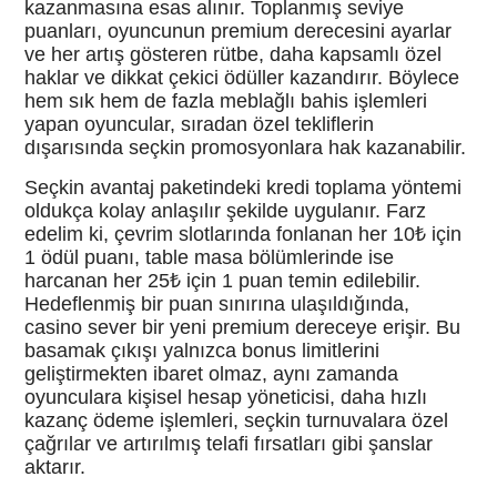
kazanmasına esas alınır. Toplanmış seviye
puanları, oyuncunun premium derecesini ayarlar
ve her artış gösteren rütbe, daha kapsamlı özel
haklar ve dikkat çekici ödüller kazandırır. Böylece
hem sık hem de fazla meblağlı bahis işlemleri
yapan oyuncular, sıradan özel tekliflerin
dışarısında seçkin promosyonlara hak kazanabilir.
Seçkin avantaj paketindeki kredi toplama yöntemi
oldukça kolay anlaşılır şekilde uygulanır. Farz
edelim ki, çevrim slotlarında fonlanan her 10₺ için
1 ödül puanı, table masa bölümlerinde ise
harcanan her 25₺ için 1 puan temin edilebilir.
Hedeflenmiş bir puan sınırına ulaşıldığında,
casino sever bir yeni premium dereceye erişir. Bu
basamak çıkışı yalnızca bonus limitlerini
geliştirmekten ibaret olmaz, aynı zamanda
oyunculara kişisel hesap yöneticisi, daha hızlı
kazanç ödeme işlemleri, seçkin turnuvalara özel
çağrılar ve artırılmış telafi fırsatları gibi şanslar
aktarır.