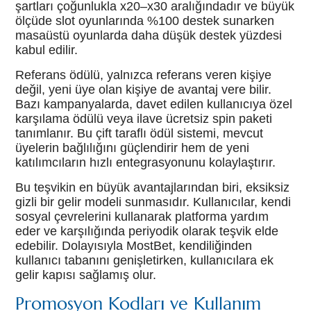
şartları çoğunlukla x20–x30 aralığındadır ve büyük
ölçüde slot oyunlarında %100 destek sunarken
masaüstü oyunlarda daha düşük destek yüzdesi
kabul edilir.
Referans ödülü, yalnızca referans veren kişiye
değil, yeni üye olan kişiye de avantaj vere bilir.
Bazı kampanyalarda, davet edilen kullanıcıya özel
karşılama ödülü veya ilave ücretsiz spin paketi
tanımlanır. Bu çift taraflı ödül sistemi, mevcut
üyelerin bağlılığını güçlendirir hem de yeni
katılımcıların hızlı entegrasyonunu kolaylaştırır.
Bu teşvikin en büyük avantajlarından biri, eksiksiz
gizli bir gelir modeli sunmasıdır. Kullanıcılar, kendi
sosyal çevrelerini kullanarak platforma yardım
eder ve karşılığında periyodik olarak teşvik elde
edebilir. Dolayısıyla MostBet, kendiliğinden
kullanıcı tabanını genişletirken, kullanıcılara ek
gelir kapısı sağlamış olur.
Promosyon Kodları ve Kullanım