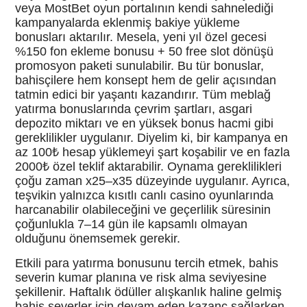
veya MostBet oyun portalının kendi sahnelediği
kampanyalarda eklenmiş bakiye yükleme
bonusları aktarılır. Mesela, yeni yıl özel gecesi
%150 fon ekleme bonusu + 50 free slot dönüşü
promosyon paketi sunulabilir. Bu tür bonuslar,
bahisçilere hem konsept hem de gelir açısından
tatmin edici bir yaşantı kazandırır. Tüm meblağ
yatırma bonuslarında çevrim şartları, asgari
depozito miktarı ve en yüksek bonus hacmi gibi
gereklilikler uygulanır. Diyelim ki, bir kampanya en
az 100₺ hesap yüklemeyi şart koşabilir ve en fazla
2000₺ özel teklif aktarabilir. Oynama gereklilikleri
çoğu zaman x25–x35 düzeyinde uygulanır. Ayrıca,
teşvikin yalnızca kısıtlı canlı casino oyunlarında
harcanabilir olabileceğini ve geçerlilik süresinin
çoğunlukla 7–14 gün ile kapsamlı olmayan
olduğunu önemsemek gerekir.
Etkili para yatırma bonusunu tercih etmek, bahis
severin kumar planına ve risk alma seviyesine
şekillenir. Haftalık ödüller alışkanlık haline gelmiş
bahis severler için devam eden kazanç sağlarken,