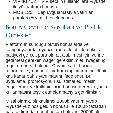
VIP İKİYÜZ – VIP seçkin kullanıcılara %yüzde
iki yüz yatırım bonusu.
MOBİL25 – Cep uygulamasıyla yatırılan
paralara %yirmi beş ek bonus.
Bonus Çevirme Koşulları ve Pratik
Örnekler
Platformun sunduğu bütün bonuslarda ve
kampanyalarda, oyuncuların elde ettikleri ekstra
bakiyeyi gerçek para olarak alabilmesi için yerine
getirmesi gereken wager gereksinimleri (wagering
requirements) bulunur. Çevrim şartı, bonus
tutarının veya bonus + yatırım toplamının belirli bir
katı kadar bahis yapılmasını ifade eder. Bu
uygulama, promosyonun suiistimal edilmesini
engellemek ve kullanıcıların bonusu gerçek oyunla
kullanmasını teşvik etmek amacıyla getirilmiştir.
Misal olarak, bir katılımcı 1000₺ yatırım yapıp
%yüzde yüz hoş geldin bonusu ile 1000₺ fazladan
para aldığında, genel hesap bakiyesi 2000₺ olur.