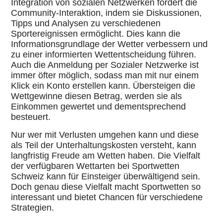
Integration von sozialen Netzwerken fördert die
Community-Interaktion, indem sie Diskussionen,
Tipps und Analysen zu verschiedenen
Sportereignissen ermöglicht. Dies kann die
Informationsgrundlage der Wetter verbessern und
zu einer informierten Wettentscheidung führen.
Auch die Anmeldung per Sozialer Netzwerke ist
immer öfter möglich, sodass man mit nur einem
Klick ein Konto erstellen kann. Übersteigen die
Wettgewinne diesen Betrag, werden sie als
Einkommen gewertet und dementsprechend
besteuert.
Nur wer mit Verlusten umgehen kann und diese
als Teil der Unterhaltungskosten versteht, kann
langfristig Freude am Wetten haben. Die Vielfalt
der verfügbaren Wettarten bei Sportwetten
Schweiz kann für Einsteiger überwältigend sein.
Doch genau diese Vielfalt macht Sportwetten so
interessant und bietet Chancen für verschiedene
Strategien.