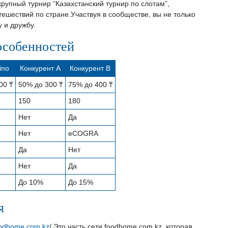
рупный турнир “Казахстанский турнир по слотам”,
ешествий по стране.Участвуя в сообществе, вы не только
 и дружбу.
особенностей
ino
Конкурент A
Конкурент B
00 ₸
50% до 300 ₸
75% до 400 ₸
150
180
Нет
Да
Нет
eCOGRA
Да
Нет
Нет
Да
До 10%
До 15%
я
odhome.com.kz
/.Это часть сети foodhome.com.kz, которая