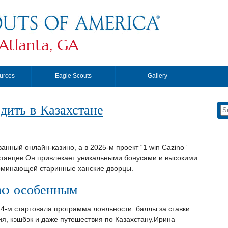
Atlanta, GA
urces
Eagle Scouts
Gallery
едить в Казахстане
нный онлайн‑казино, а в 2025‑м проект “1 win Cazino”
танцев.Он привлекает уникальными бонусами и высокими
оминающей старинные ханские дворцы.
ino особенным
4‑м стартовала программа лояльности: баллы за ставки
, кэшбэк и даже путешествия по Казахстану.Ирина