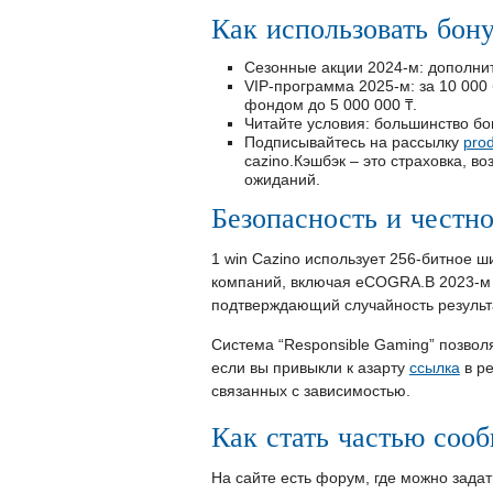
Как использовать бон
Сезонные акции 2024‑м: дополни
VIP‑программа 2025‑м: за 10 000
фондом до 5 000 000 ₸.
Читайте условия: большинство бо
Подписывайтесь на рассылку
prod
cazino.Кэшбэк – это страховка, в
ожиданий.
Безопасность и честно
1 win Cazino использует 256‑битное 
компаний, включая eCOGRA.В 2023‑м 
подтверждающий случайность результ
Система “Responsible Gaming” позволя
если вы привыкли к азарту
ссылка
в ре
связанных с зависимостью.
Как стать частью соо
На сайте есть форум, где можно зада