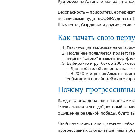
Кузнецова из Астаны отмечает, что та
Безопасность – приоритет.Сертифика
независимый аудит eCOGRA делают 1 
Шымкента, Сырдарьи и других регион
Как начать свою перв
Регистрация занимает пару минут
После неё появляется приветстве
первый “штрих” в вашем портфеле
Выбирайте игру: более 200 слотов
– Для любителей адреналина – с
– В 2023‑м игрок из Алматы выигр
событием в онлайн‑гейминге стра
Почему прогрессивны
Каждая ставка добавляет часть суммы 
“Казахстанская звезда”, который за м
ощущение реальной победы, будто вы
Чтобы повысить шансы, ставьте небо
прогрессивных слотах выше, чем в обы