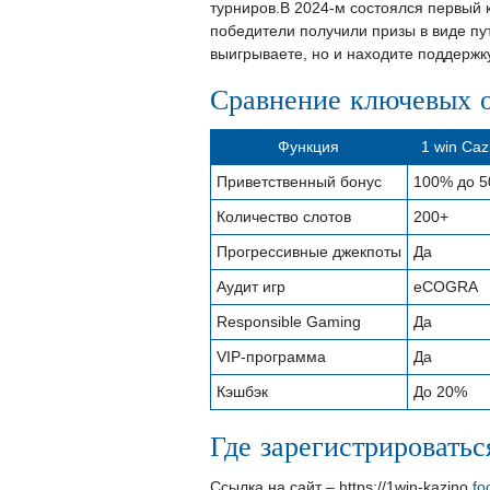
турниров.В 2024‑м состоялся первый к
победители получили призы в виде пут
выигрываете, но и находите поддержку
Сравнение ключевых 
Функция
1 win Caz
Приветственный бонус
100% до 5
Количество слотов
200+
Прогрессивные джекпоты
Да
Аудит игр
eCOGRA
Responsible Gaming
Да
VIP‑программа
Да
Кэшбэк
До 20%
Где зарегистрироватьс
Ссылка на сайт – https://1win-kazino.
fo