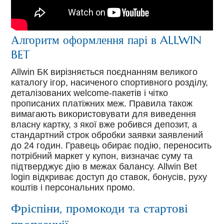
Алгоритм оформлення парі в ALLWIN
BET
Allwin БК вирізняється поєднанням великого
каталогу ігор, насиченого спортивного розділу,
деталізованих welcome-пакетів і чітко
прописаних платіжних меж. Правила також
вимагають використовувати для виведення
власну картку, з якої вже робився депозит, а
стандартний строк обробки заявки заявлений
до 24 годин. Гравець обирає подію, переносить
потрібний маркет у купон, визначає суму та
підтверджує дію в межах балансу. Allwin Bet
login відкриває доступ до ставок, бонусів, руху
коштів і персональних промо.
Фріспіни, промокоди та стартові