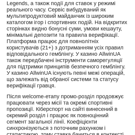
Legends, а також події для ставок у режимі
реального часу. Сервіс вибудуваний як
мультипродуктовий майданчик із широким
каталогом ігор і спортивних подій. На відкритих
сторінках видно бонусні суми, умови кешауту,
мінімальні депозити та правила верифікації.
Платформа працює для повнолітніх
користувачів (21+) з дотриманням усіх правил
відповідального гемблінгу. У казино AllwinUA
також передбачені інструменти саморегуляції
для підтримки принципів безпечного гемблінгу.
У казино AllwinUA існують певні межі операцій,
що залежать від обраної системи та статусу
верифікації гравця.
Після welcome-етапу промо-розділ продовжує
працювати через місії та окремі спортивні
пропозиції. Кіберспорт на сайті винесений в
окремий розділ і працює як повноцінний
сегмент загальної лінії. Коефіцієнти
синхронізуються з поточним рахунком і
статистикою, тому ставка бачиться в контексті