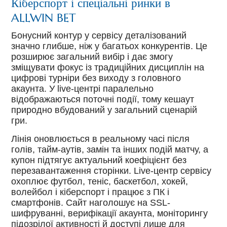
Кіберспорт і спеціальні ринки в
ALLWIN BET
Бонусний контур у сервісу деталізований
значно глибше, ніж у багатьох конкурентів. Це
розширює загальний вибір і дає змогу
зміщувати фокус із традиційних дисциплін на
цифрові турніри без виходу з головного
акаунта. У live-центрі паралельно
відображаються поточні події, тому кешаут
природно вбудований у загальний сценарій
гри.
Лінія оновлюється в реальному часі після
голів, тайм-аутів, замін та інших подій матчу, а
купон підтягує актуальний коефіцієнт без
перезавантаження сторінки. Live-центр сервісу
охоплює футбол, теніс, баскетбол, хокей,
волейбол і кіберспорт і працює з ПК і
смартфонів. Сайт наголошує на SSL-
шифруванні, верифікації акаунта, моніторингу
підозрілої активності й доступі лише для