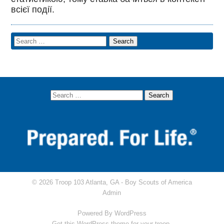
всієї події.
© 2026 Troop 103 Atlanta, GA -
Boy Scouts of America
Admin
Powered By
WordPress
Get this WordPress theme for your troop.