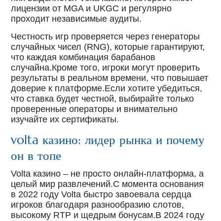
лицензии от MGA и UKGC и регулярно
проходит независимые аудиты.
Честность игр проверяется через генераторы
случайных чисел (RNG), которые гарантируют,
что каждая комбинация барабанов
случайна.Кроме того, игроки могут проверить
результаты в реальном времени, что повышает
доверие к платформе.Если хотите убедиться,
что ставка будет честной, выбирайте только
проверенные операторы и внимательно
изучайте их сертификаты.
volta казино: лидер рынка и почему
он в топе
Volta казино – не просто онлайн‑платформа, а
целый мир развлечений.С момента основания
в 2022 году Volta быстро завоевала сердца
игроков благодаря разнообразию слотов,
высокому RTP и щедрым бонусам.В 2024 году