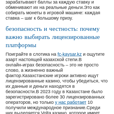
зарабатывают баллы за каждую ставку и
обменивают их на реальные деньги.Это как
собирать монеты в игровой машине: каждая
ставка – шаг к большому призу.
безопасность и честность: почему
важно выбирать лицензированные
платформы
Поиграйте в слотика на
fc-kaysar.kz
и ощутите
азарт настоящей казахской степи.В
онлайн‑играх безопасность – это не просто
слово, а жизненно важный
фактор.Казахстанские игроки активно ищут
лицензированные казино, чтобы убедиться, что
их данные и деньги находятся в
безопасности.В 2023 году в Казахстане было
зарегистрировано более 30 лицензированных
операторов, но только
у нас работает
10
получили международное признание.Среди
них выделяется Volta казино, которое имеет