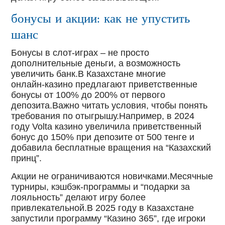
бонусы и акции: как не упустить
шанс
Бонусы в слот‑играх – не просто
дополнительные деньги, а возможность
увеличить банк.В Казахстане многие
онлайн‑казино предлагают приветственные
бонусы от 100% до 200% от первого
депозита.Важно читать условия, чтобы понять
требования по отыгрышу.Например, в 2024
году Volta казино увеличила приветственный
бонус до 150% при депозите от 500 тенге и
добавила бесплатные вращения на “Казахский
принц”.
Акции не ограничиваются новичками.Месячные
турниры, кэшбэк‑программы и “подарки за
лояльность” делают игру более
привлекательной.В 2025 году в Казахстане
запустили программу “Казино 365”, где игроки