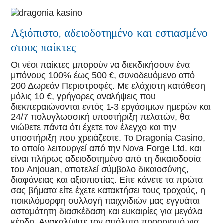
Αξιόπιστο, αδειοδοτημένο και εστιασμένο
στους παίκτες
Οι νέοι παίκτες μπορούν να διεκδικήσουν ένα
μπόνους 100% έως 500 €, συνοδευόμενο από
200 Δωρεάν Περιστροφές. Με ελάχιστη κατάθεση
μόλις 10 €, γρήγορες αναλήψεις που
διεκπεραιώνονται εντός 1-3 εργάσιμων ημερών και
24/7 πολυγλωσσική υποστήριξη πελατών, θα
νιώθετε πάντα ότι έχετε τον έλεγχο και την
υποστήριξη που χρειάζεστε. Το Dragonia Casino,
το οποίο λειτουργεί από την Nova Forge Ltd. και
είναι πλήρως αδειοδοτημένο από τη δικαιοδοσία
του Anjouan, αποτελεί σύμβολο δικαιοσύνης,
διαφάνειας και αξιοπιστίας. Είτε κάνετε τα πρώτα
σας βήματα είτε έχετε κατακτήσει τους τροχούς, η
ποικιλόμορφη συλλογή παιχνιδιών μας εγγυάται
ασταμάτητη διασκέδαση και ευκαιρίες για μεγάλα
κέρδη. Ανακαλύψτε τον απόλυτο προορισμό για