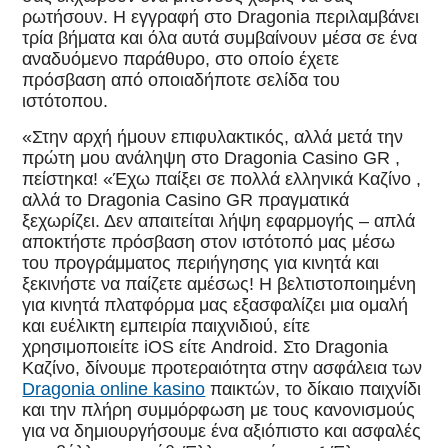
ρωτήσουν. Η εγγραφή στο Dragonia περιλαμβάνει
τρία βήματα και όλα αυτά συμβαίνουν μέσα σε ένα
αναδυόμενο παράθυρο, στο οποίο έχετε
πρόσβαση από οποιαδήποτε σελίδα του
ιστότοπου.
«Στην αρχή ήμουν επιφυλακτικός, αλλά μετά την
πρώτη μου ανάληψη στο Dragonia Casino GR ,
πείστηκα! «Έχω παίξει σε πολλά ελληνικά Καζίνο ,
αλλά το Dragonia Casino GR πραγματικά
ξεχωρίζει. Δεν απαιτείται λήψη εφαρμογής – απλά
αποκτήστε πρόσβαση στον ιστότοπό μας μέσω
του προγράμματος περιήγησης για κινητά και
ξεκινήστε να παίζετε αμέσως! Η βελτιστοποιημένη
για κινητά πλατφόρμα μας εξασφαλίζει μια ομαλή
και ευέλικτη εμπειρία παιχνιδιού, είτε
χρησιμοποιείτε iOS είτε Android. Στο Dragonia
Καζίνο, δίνουμε προτεραιότητα στην ασφάλεια των
Dragonia online kasino
παικτών, το δίκαιο παιχνίδι
και την πλήρη συμμόρφωση με τους κανονισμούς
για να δημιουργήσουμε ένα αξιόπιστο και ασφαλές