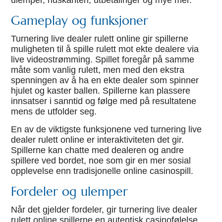
ulemper, huskanten, utbetalinger og mye mer.
Gameplay og funksjoner
Turnering live dealer rulett online gir spillerne
muligheten til å spille rulett mot ekte dealere via
live videostrømming. Spillet foregår på samme
måte som vanlig rulett, men med den ekstra
spenningen av å ha en ekte dealer som spinner
hjulet og kaster ballen. Spillerne kan plassere
innsatser i sanntid og følge med på resultatene
mens de utfolder seg.
En av de viktigste funksjonene ved turnering live
dealer rulett online er interaktiviteten det gir.
Spillerne kan chatte med dealeren og andre
spillere ved bordet, noe som gir en mer sosial
opplevelse enn tradisjonelle online casinospill.
Fordeler og ulemper
Når det gjelder fordeler, gir turnering live dealer
rulett online spillerne en autentisk casinofølelse